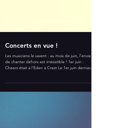
Concerts en vue !
Les musiciens le savent : au mois de juin, l'envie
de chanter dehors est irrésistible ! 1er juin :
Cheers était à l'Eden à Crest Le 1er juin dernier,
Cheers a fait vibré l'Eden aux côté des chanteuses
de l'Atelier de la Voix. Un premier concert de la
saison exceptionnel, résultats de plusieurs mois de
travail ! 14 juin : Cheers était à la Poule à Facettes
Le 14 juin à 19h, Cheers a continué sa tournée
drômoise avec un concert apéro à la Poule à
Facettes, la guinguette la plus