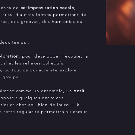
roches de
co-improvisation vocale
,
s aussi d’autres formes permettant de
res, des grooves, des harmonies ou
deux temps :
ploration
, pour développer l’écoute, la
al et les réflexes collectifs.
e
, où tout ce qui aura été exploré
e groupe.
vraiment comme un ensemble, un
petit
oposé : quelques exercices
tiquer chez soi. Rien de lourd —
5
 cette régularité permettra au chœur