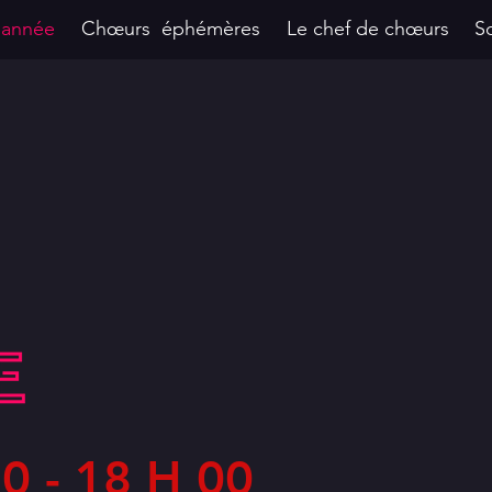
'année
Chœurs éphémères
Le chef de chœurs
S
0 - 18 H 00