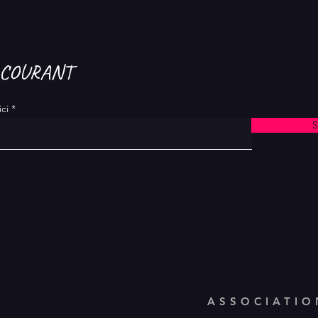
 COURANT
ici
S
R
ASSOCIATIO