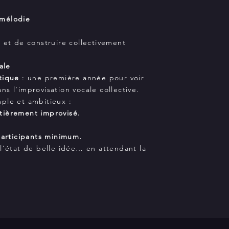
 mélodie
r et de construire collectivement
ale
stique
: une première année pour voir
s l’improvisation vocale collective.
imple et ambitieux :
tièrement improvisé.
participants minimum.
 l’état de belle idée… en attendant la