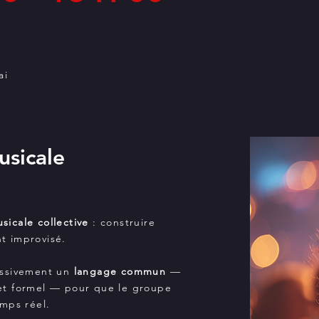
ai
usicale
sicale collective
: construire
t improvisé.
essivement un
langage commun
—
et formel — pour que le groupe
emps réel.