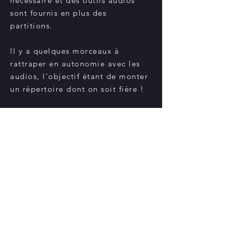
nécessaire et des outils audios
sont fournis en plus des
partitions.
ll y a quelques morceaux à
rattraper en autonomie avec les
audios, l’objectif étant de monter
un répertoire dont on soit fière !
Puzzle n’est pas encore un chœur
“clé en main” où tout roule, c’est
un endroit qui s’invente.
RESTER AU COURANT
Saisissez votre e-mail ici