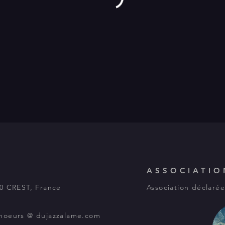
R
ASSOCIATIO
00 CREST, France
Association déclarée
: choeurs @ dujazzalame.com