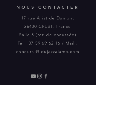
NOUS CONTACTER
17 rue Aristide Dumont
26400 CREST, France
Salle 3 (rez-de-chaussée)
Tél :
07 59 69 62 16
/ Mail :
choeurs @ dujazzalame.com
Politique de cookies
Mentions légales
Politique de confidentialité
ASSOCIATION DU JAZZ
A L'AME
Association déclarée