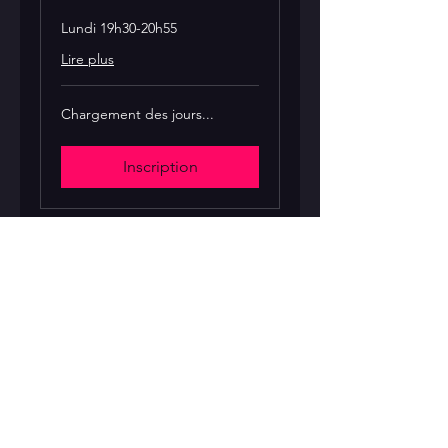
Lundi 19h30-20h55
Lire plus
Chargement des jours...
Inscription
RESTER AU COURANT
Saisissez votre e-mail ici